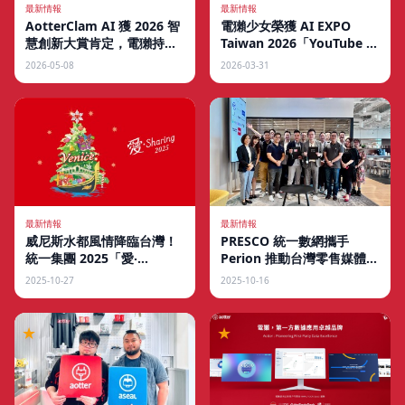
最新情報
最新情報
電獺少女榮獲 AI EXPO
AotterClam AI 獲 2026 智
以生活化科技實測與內容信賴力，獲
Taiwan 2026「YouTube 年
慧創新大賞肯定，電獺持續
台灣首屆創作者影響力大賞肯定
度卓越創作者」
深化 AI 數據治理布局
2026-03-31
2026-05-08
最新情報
最新情報
威尼斯水都風情降臨台灣！
PRESCO 統一數網攜手
統一集團 2025「愛‧
Perion 推動台灣零售媒體與
Sharing」打造夢幻聖誕城
程序化家外廣告新時代
2025-10-27
2025-10-16
★
★