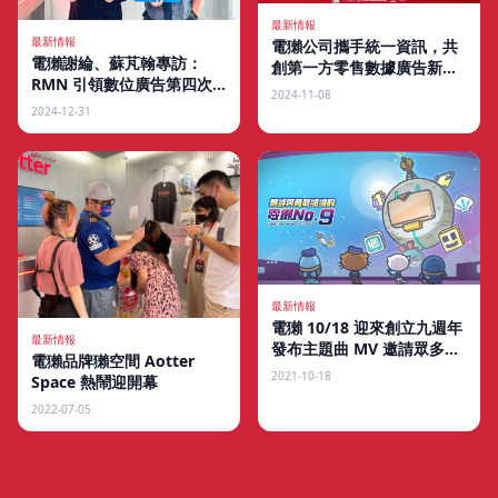
最新情報
最新情報
電獺公司攜手統一資訊，共
電獺謝綸、蘇芃翰專訪：
創第一方零售數據廣告新紀
RMN 引領數位廣告第四次
元
2024-11-08
結構性革命
2024-12-31
最新情報
電獺 10/18 迎來創立九週年
最新情報
發布主題曲 MV 邀請眾多網
電獺品牌獺空間 Aotter
紅慶祝同樂
2021-10-18
Space 熱鬧迎開幕
2022-07-05