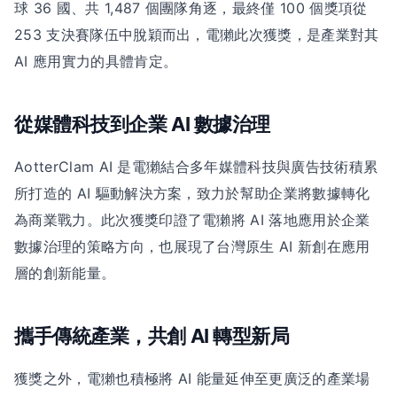
球 36 國、共 1,487 個團隊角逐，最終僅 100 個獎項從
253 支決賽隊伍中脫穎而出，電獺此次獲獎，是產業對其
AI 應用實力的具體肯定。
從媒體科技到企業 AI 數據治理
AotterClam AI 是電獺結合多年媒體科技與廣告技術積累
所打造的 AI 驅動解決方案，致力於幫助企業將數據轉化
為商業戰力。此次獲獎印證了電獺將 AI 落地應用於企業
數據治理的策略方向，也展現了台灣原生 AI 新創在應用
層的創新能量。
攜手傳統產業，共創 AI 轉型新局
獲獎之外，電獺也積極將 AI 能量延伸至更廣泛的產業場