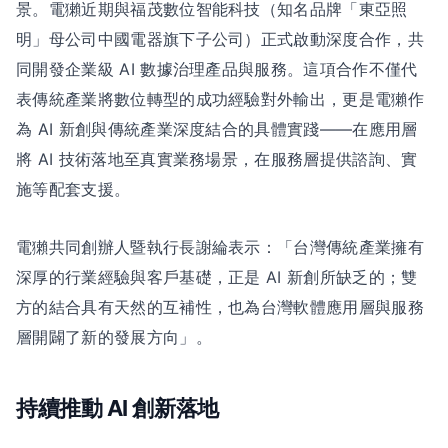
景。電獺近期與福茂數位智能科技（知名品牌「東亞照
明」母公司中國電器旗下子公司）正式啟動深度合作，共
同開發企業級 AI 數據治理產品與服務。這項合作不僅代
表傳統產業將數位轉型的成功經驗對外輸出，更是電獺作
為 AI 新創與傳統產業深度結合的具體實踐——在應用層
將 AI 技術落地至真實業務場景，在服務層提供諮詢、實
施等配套支援。
電獺共同創辦人暨執行長謝綸表示：「台灣傳統產業擁有
深厚的行業經驗與客戶基礎，正是 AI 新創所缺乏的；雙
方的結合具有天然的互補性，也為台灣軟體應用層與服務
層開闢了新的發展方向」。
持續推動 AI 創新落地