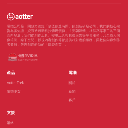
電獺公司是一間致力縮短「價值創造時間」的創新研發公司，我們的核心宗
旨為讓知識、資訊透過新科技體現價值，主要朝媒體、社群及專家工具三個
面向發展；我們從創作工具、變現工具與數據廣告等平台服務，乃至職人偶
像培養、線下空間、影視內容創作等都提供相對應的服務，與數位內容創作
者並肩，矢志創造嶄新的「腦袋產業」。
產品
電獺
AotterTrek
關於
電獺少女
新聞
客戶
支援
聯絡