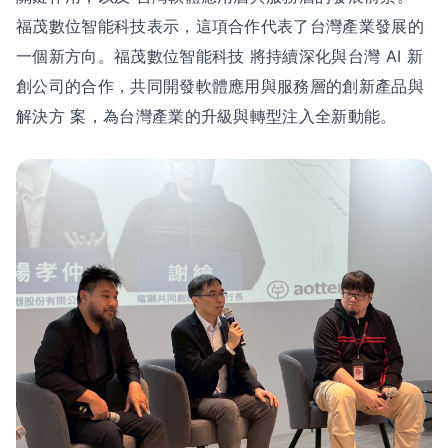
福茂數位智能科技表示，這項合作代表了台灣產業發展的
一個新方向。福茂數位智能科技 將持續深化與台灣 AI 新
創公司的合作，共同開發軟體應用與服務層的創新產品與
解決方 案，為台灣產業的升級與轉型注入全新動能。