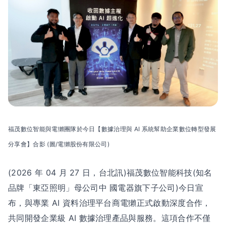
福茂數位智能與電獺團隊於今日【數據治理與 AI 系統幫助企業數位轉型發展
分享會】合影 (圖/電獺股份有限公司)
(2026 年 04 月 27 日，台北訊)福茂數位智能科技(知名
品牌「東亞照明」母公司中 國電器旗下子公司)今日宣
布，與專業 AI 資料治理平台商電獺正式啟動深度合作，
共同開發企業級 AI 數據治理產品與服務。這項合作不僅