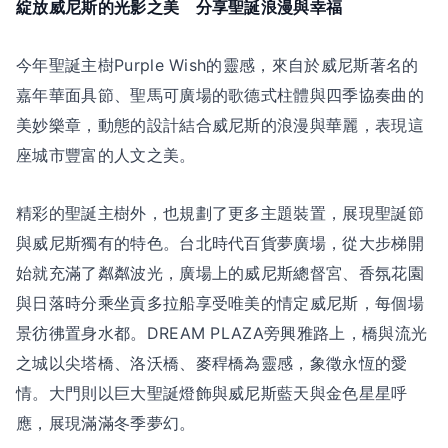
綻放威尼斯的光影之美 分享聖誕浪漫與幸福
今年聖誕主樹Purple Wish的靈感，來自於威尼斯著名的
嘉年華面具節、聖馬可廣場的歌德式柱體與四季協奏曲的
美妙樂章，動態的設計結合威尼斯的浪漫與華麗，表現這
座城市豐富的人文之美。
精彩的聖誕主樹外，也規劃了更多主題裝置，展現聖誕節
與威尼斯獨有的特色。台北時代百貨夢廣場，從大步梯開
始就充滿了粼粼波光，廣場上的威尼斯總督宮、香氛花園
與日落時分乘坐貢多拉船享受唯美的情定威尼斯，每個場
景彷彿置身水都。DREAM PLAZA旁興雅路上，橋與流光
之城以尖塔橋、洛沃橋、麥稈橋為靈感，象徵永恆的愛
情。大門則以巨大聖誕燈飾與威尼斯藍天與金色星星呼
應，展現滿滿冬季夢幻。