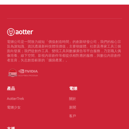
電獺公司是一間致力縮短「價值創造時間」的創新研發公司，我們的核心宗
旨為讓知識、資訊透過新科技體現價值，主要朝媒體、社群及專家工具三個
面向發展；我們從創作工具、變現工具與數據廣告等平台服務，乃至職人偶
像培養、線下空間、影視內容創作等都提供相對應的服務，與數位內容創作
者並肩，矢志創造嶄新的「腦袋產業」。
產品
電獺
AotterTrek
關於
電獺少女
新聞
客戶
支援