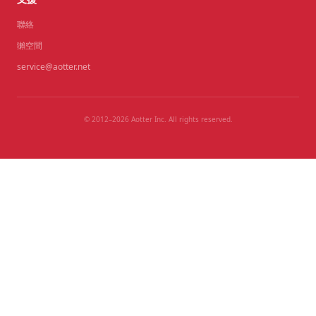
聯絡
獺空間
service@aotter.net
© 2012–2026 Aotter Inc. All rights reserved.