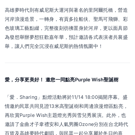
高雄夢時代則有威尼斯大運河與著名的里阿爾托橋，營造
河岸浪漫造景，一轉身，有貢多拉船伕、聖馬可飛獅、彩
色玻璃工藝點綴，完整復刻彷彿置身於河岸，更以面具節
為發想舉辦夢想狂歡嘉年華，預計邀請各式表演者共襄盛
舉，讓人們完全沉浸在威尼斯的熱情氛圍中！
愛，分享更美好！ 邀您一同點亮Purple Wish聖誕樹
「愛．Sharing」點燈活動將於11/14 18:00揭開序幕。盛
情邀約民眾共同見證13米高聖誕樹和周邊浪漫燈區點亮，
再欣賞Purple Wish主題燈光秀與雪兒秀展演。此外，也
邀請了金曲才子韋禮安和人氣男團Ozone分別在台北時代
百貨及高雄夢時代獻唱，與民眾一起分享屬於冬日的喜