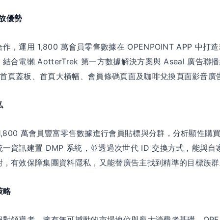
投放優勢
，運用 1,800 萬會員零售數據在 OPENPOINT APP 
合電獺 AotterTrek 第一方數據解決方案與 Aseal 廣
包括首頁蓋板、首頁大橫幅、會員條碼頁面及咖啡兌換頁面影音廣
私
1,800 萬會員豐富零售數據進行會員貼標與分群，分析顯性購
一資訊建置 DMP 系統，並透過次世代 ID 交換方式，能與
對，有效保障集團資料隱私，又能替廣告主找到精準的目標族群
策略
對領導者，擁有無可撼動的市場地位與龐大消費者基礎。OPENPO