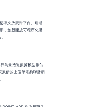
中打造精準投放廣告平台。透過
告聯播網，創新開放可程序化購
告。
買行為並透過數據模型推估
自家累積的上億筆電豹聯播網
。
INT APP 作為超商生