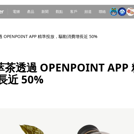
電獺
產品
新聞
觀點
客戶
頻道
聯絡
過 OPENPOINT APP 精準投放，驅動消費增長近 50%
冷萃茶透過 OPENPOINT AP
近 50%