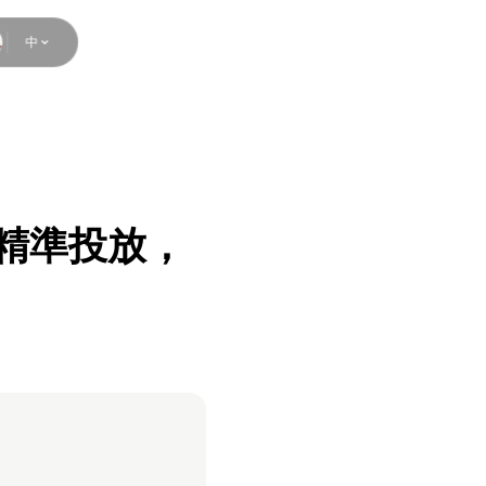
中
P 精準投放，