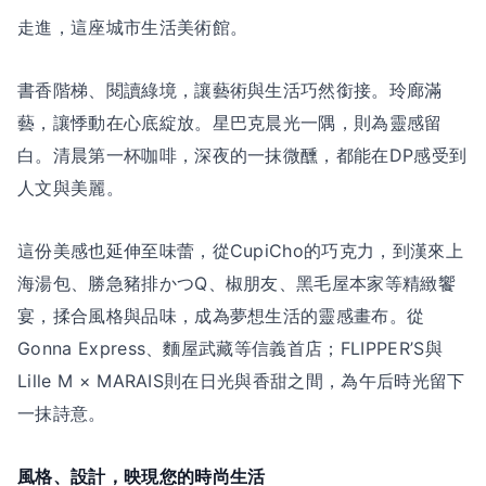
走進，這座城市生活美術館。
書香階梯、閱讀綠境，讓藝術與生活巧然銜接。玲廊滿
藝，讓悸動在心底綻放。星巴克晨光一隅，則為靈感留
白。清晨第一杯咖啡，深夜的一抹微醺，都能在DP感受到
人文與美麗。
這份美感也延伸至味蕾，從CupiCho的巧克力，到漢來上
海湯包、勝急豬排かつQ、椒朋友、黑毛屋本家等精緻饗
宴，揉合風格與品味，成為夢想生活的靈感畫布。從
Gonna Express、麵屋武藏等信義首店；FLIPPER’S與
Lille M × MARAIS則在日光與香甜之間，為午后時光留下
一抹詩意。
風格、設計，映現您的時尚生活