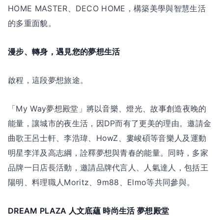
HOME MASTER、DECO HOME，構築美學與智慧生活
的多重面貌。
漫步、轉身，遇見您的夢想生活
啟程，這段夢想旅途。
「My Way夢想殿堂」將以音樂、燈光、故事創造夜晚的
能量，讓城市的夜生活，因DP而有了更美的理由。邀請金
曲歌王呂士軒、李浩瑋、HowZ、婁峻碩等音樂人及運動
明星李洋及高志綱，詮釋夢想與青春的能量。同時，多家
品牌一日店長活動，邀請品牌代言人、人氣達人，包括王
陽明、料理職人Moritz、9m88、Elmo等共同參與。
DREAM PLAZA 人文底蘊 時尚生活 夢想殿堂