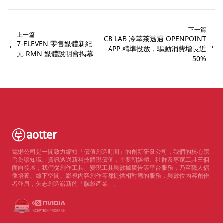
下一篇
上一篇
CB LAB 冷萃茶透過 OPENPOINT
←
7-ELEVEN 零售媒體新紀
→
APP 精準投放，驅動消費增長近
元 RMN 媒體說明會揭幕
50%
電獺公司是一間致力縮短「價值創造時間」的創新研發公司，我們的核心宗
旨為讓知識、資訊透過新科技體現價值，主要朝媒體、社群及專家工具三個
面向發展；我們從創作工具、變現工具與數據廣告等平台服務，乃至職人偶
像培養、線下空間、影視內容創作等都提供相對應的服務，與數位內容創作
者並肩，矢志創造嶄新的「腦袋產業」。