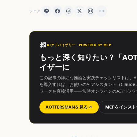
シェア
AIアドバイザリー · POWERED BY MCP
もっと深く知りたい？「AOT
イザーに
この記事の詳細な推論と実践チェックリストは、AO
を導入すれば、お使いのAIアシスタント（Claude / C
ワークを直接活用——常時オンラインのAIアドバ
AOTTERSMANを見る
MCPをインスト