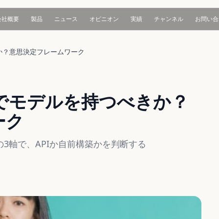
会社概要
製品
ニュース
オピニオン
実績
チャンネル
お問い合
か？意思決定フレームワーク
でモデルを持つべきか？
ーク
3軸で、APIか自前構築かを判断する