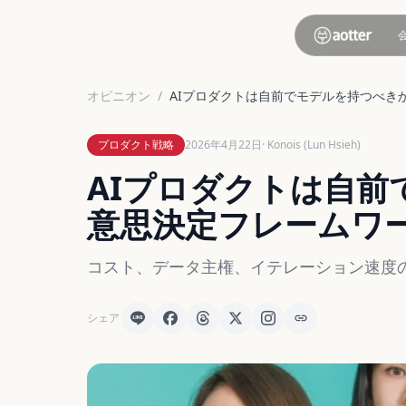
オピニオン
/
AIプロダクトは自前でモデルを持つべき
プロダクト戦略
2026年4月22日
· Konois (Lun Hsieh)
AIプロダクトは自前
意思決定フレームワ
コスト、データ主権、イテレーション速度の
シェア