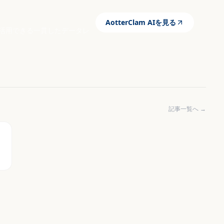
AotterClam AIを見る
全に活用できる一貫したデータレ
記事一覧へ →