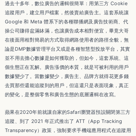
過去十多年，數位廣告的邏輯很簡單：用第三方 Cookie
追蹤用戶，建立用戶檔案，然後賣給廣告主。這套系統讓
Google 和 Meta 體系下的各種聯播網及廣告技術商、代
操公司賺得盆滿缽滿，也讓廣告成本相對便宜，畢竟大哥
在後面用相對簡易的方式取得網路使用者的路徑全貌，無
論是DMP數據管理平台又或是各種智慧型投放平台，其實
並不用去擔心數據是如何獲取的，但如今，這套系統、這
個生態正在瓦解。廣告漲價的本質，就是可被利用的用戶
數據變少了。當數據變少，廣告主、品牌方就得花更多錢
去買那些還能追蹤到的用戶，但這還只是表面現象，真正
的變化，是整個零售和廣告生態的底層邏輯在改寫。
蘋果在2020年前就讓自家的Safari瀏覽器預設關閉第三方
追蹤、到了 2021 年正式推出了 ATT（App Tracking
Transparency）政策，強制要求手機端應用程式在追蹤用