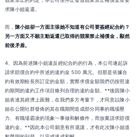
競業禁止的約定，本公司便停止發放競業禁止補償金並要
求陳小姐返還。
而，
陳小姐卻一方面主張她不知道有公司要簽經紀合約？
另一方面又不願主動返還已取得的競業禁止補償金，顯然
前後矛盾。
4、因為前述陳小姐違反經紀合約的行為，本公司遂起訴
請求賠償合約中所述的違約金 500 萬元。但那是依據合
約有效期較長所訂定的金額，實際求償金額我們仍按照違
約期間的違約工作項目條列合理的違約金額。**後因陳小
姐表達其經濟上困難，在我們多方考量下，才同意以陳小
姐在公開社群發佈的其在職期間造成部分同事的職場壓
力、有職場霸凌的現象一事做和解條件，而放棄請求賠償
違約金。**因此本公司願意有所退讓，才有此次陳小姐道
歉聲明的刊登，以完成達成和解。