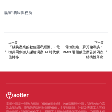
瀛睿律師事務所
上一篇
下一篇
「腦袋產業的數位隱私經濟」- 電
電獺謝綸、蘇芃翰專訪：
←
→
獺共同創辦人謝綸洞察 AI 時代價
RMN 引領數位廣告第四次
值轉移
結構性革命
電獺公司是一間致力縮短「價值創造時間」的創新研發公司，我們的核心宗
旨為讓知識、資訊透過新科技體現價值，主要朝媒體、社群及專家工具三個
面向發展；我們從創作工具、變現工具與數據廣告等平台服務，乃至職人偶