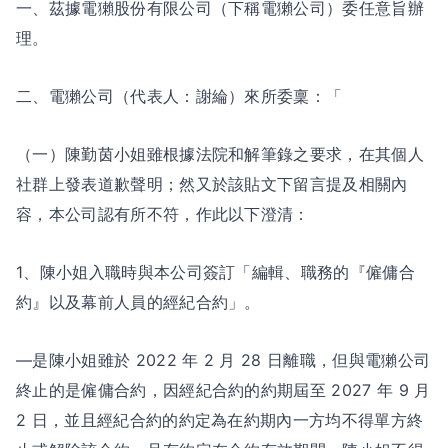
一、茲據電獺股份有限公司（下稱電獺公司）委任意旨辦
理。
二、電獺公司（代表人：謝綸）來所委稟：「
（一）陳勤茵小姐雖根據法院和解筆錄之要求，在其個人
社群上發表道歉聲明；然又於該貼文下留言提及相關內
容，本公司認有所不符，作此以下澄清：
1、陳小姐入職時與本公司簽訂「編輯、職務的『僱傭合
約』以及幕前人員的經紀合約」。
—是陳小姐雖於 2022 年 2 月 28 日離職，但與電獺公司
終止的是僱傭合約，因經紀合約的約期屆至 2027 年 9 月
2 日，並且經紀合約的約定為在約期內一方均不得單方終