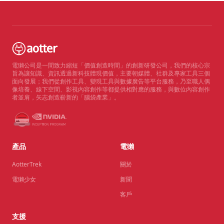
電獺公司是一間致力縮短「價值創造時間」的創新研發公司，我們的核心宗
旨為讓知識、資訊透過新科技體現價值，主要朝媒體、社群及專家工具三個
面向發展；我們從創作工具、變現工具與數據廣告等平台服務，乃至職人偶
像培養、線下空間、影視內容創作等都提供相對應的服務，與數位內容創作
者並肩，矢志創造嶄新的「腦袋產業」。
產品
電獺
AotterTrek
關於
電獺少女
新聞
客戶
支援