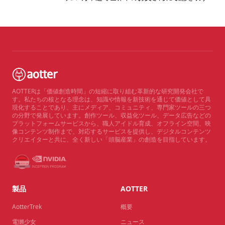
AOTTERは「価値創造時間」の短縮に取り組む革新的な研究開発会社で
す。私たちの核となる理念は、知識や情報を新技術を通じて価値として具
現化することであり、主にメディア、コミュニティ、専門家ツールの三つ
の分野で発展しています。創作ツール、収益化ツール、データ広告などの
プラットフォームサービスから、職人アイドル育成、オフライン空間、映
像コンテンツ制作まで、対応するサービスを提供し、デジタルコンテンツ
クリエイターと共に、全く新しい「頭脳産業」の創造を目指しています。
製品
AOTTER
AotterTrek
概要
電獺少女
ニュース