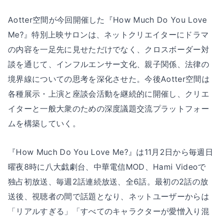
Aotter空間が今回開催した『How Much Do You Love
Me?』特別上映サロンは、ネットクリエイターにドラマ
の内容を一足先に見せただけでなく、クロスボーダー対
談を通じて、インフルエンサー文化、親子関係、法律の
境界線についての思考を深化させた。今後Aotter空間は
各種展示・上演と座談会活動を継続的に開催し、クリエ
イターと一般大衆のための深度議題交流プラットフォー
ムを構築していく。
『How Much Do You Love Me?』は11月2日から毎週日
曜夜8時に八大戯劇台、中華電信MOD、Hami Videoで
独占初放送、毎週2話連続放送、全6話。最初の2話の放
送後、視聴者の間で話題となり、ネットユーザーからは
「リアルすぎる」「すべてのキャラクターが愛憎入り混