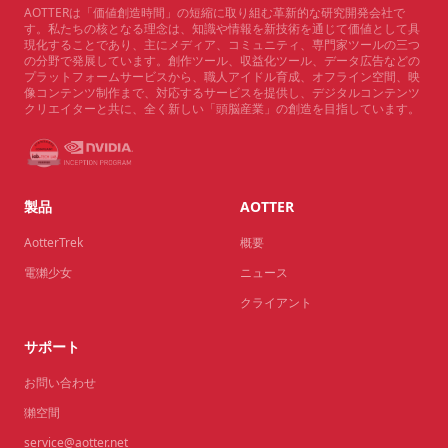
AOTTERは「価値創造時間」の短縮に取り組む革新的な研究開発会社で
す。私たちの核となる理念は、知識や情報を新技術を通じて価値として具
現化することであり、主にメディア、コミュニティ、専門家ツールの三つ
の分野で発展しています。創作ツール、収益化ツール、データ広告などの
プラットフォームサービスから、職人アイドル育成、オフライン空間、映
像コンテンツ制作まで、対応するサービスを提供し、デジタルコンテンツ
クリエイターと共に、全く新しい「頭脳産業」の創造を目指しています。
製品
AOTTER
AotterTrek
概要
電獺少女
ニュース
クライアント
サポート
お問い合わせ
獺空間
service@aotter.net