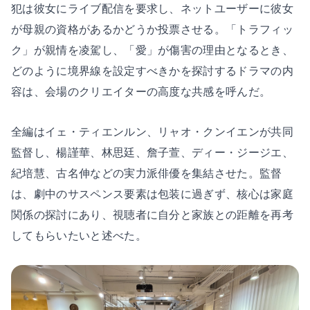
犯は彼女にライブ配信を要求し、ネットユーザーに彼女
が母親の資格があるかどうか投票させる。「トラフィッ
ク」が親情を凌駕し、「愛」が傷害の理由となるとき、
どのように境界線を設定すべきかを探討するドラマの内
容は、会場のクリエイターの高度な共感を呼んだ。
全編はイェ・ティエンルン、リャオ・クンイエンが共同
監督し、楊謹華、林思廷、詹子萱、ディー・ジージエ、
紀培慧、古名伸などの実力派俳優を集結させた。監督
は、劇中のサスペンス要素は包装に過ぎず、核心は家庭
関係の探討にあり、視聴者に自分と家族との距離を再考
してもらいたいと述べた。