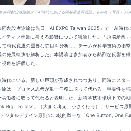
行長兼共同創設者謝綸が「AI時代における頭脳産業洞察談」を共有（写真 / DIGIT
共同創設者謝綸は先日「AI EXPO Taiwan 2025」で「A
リエイティブ産業に与える影響について議論した。「頭脳産業
結合して時代変遷の重要な節目を分析し、チームが科学技術の衝
場の発展軌跡を解析した。本講演は参加者から熱烈な反響を得
な視角を評価した。
点時代にいる。新しい巨頭が形成されつつあり、同時にスター
謝綸は「プロセス思考が単一任務に取って代わる」重要性を強
ー労働者に取って代わると表明した。新科学技術環境下での戦
 Big, Do less」（大きく考え、小さく行う）、サービス原則は「O
デジタルデザイン原則の比較的単一な「One Button, One F