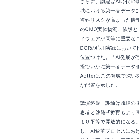
さらに、謝綸はAI時代
域における第一者データ加工
盗難リスクが高まった情
のOMO実体物流、依然
ドウェアが同等に重要なユ
DCRの応用実践において
位置づけた。「AI発展
提でいかに第一者データ
Aotterはこの領域で
な配置を示した。
講演終盤、謝綸は職場の
思考と啓発式教育もより
より平等で開放的になる
し、AI変革プロセスにお