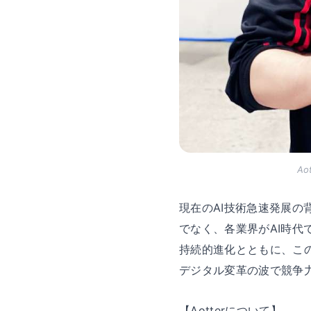
A
現在のAI技術急速発展の
でなく、各業界がAI時
持続的進化とともに、こ
デジタル変革の波で競争
【Aotterについて】