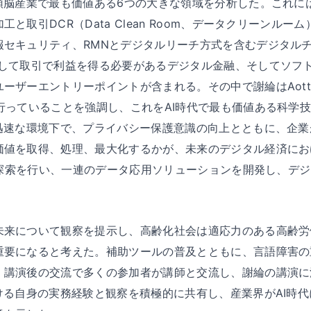
の頭脳産業で最も価値ある6つの大きな領域を分析した。これに
と取引DCR（Data Clean Room、データクリーンル
報セキュリティ、RMNとデジタルリーチ方式を含むデジタル
として取引で利益を得る必要があるデジタル金融、そしてソフ
ーザーエントリーポイントが含まれる。その中で謝綸はAott
行っていることを強調し、これをAI時代で最も価値ある科学
が迅速な環境下で、プライバシー保護意識の向上とともに、企
価値を取得、処理、最大化するかが、未来のデジタル経済にお
深い探索を行い、一連のデータ応用ソリューションを開発し、デ
未来について観察を提示し、高齢化社会は適応力のある高齢労
重要になると考えた。補助ツールの普及とともに、言語障害の
。講演後の交流で多くの参加者が講師と交流し、謝綸の講演に
ける自身の実務経験と観察を積極的に共有し、産業界がAI時