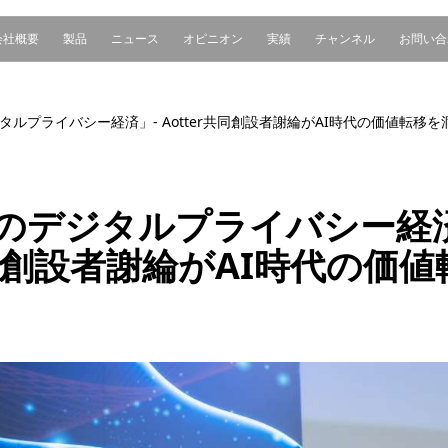
会社概要
製品
ニュース
オピニオン
実績
チャンネル
お問い合
ルプライバシー経済」- Aotter共同創設者謝綸がAI時代の価値転移を
のデジタルプライバシー経済
共同創設者謝綸がAI時代の価