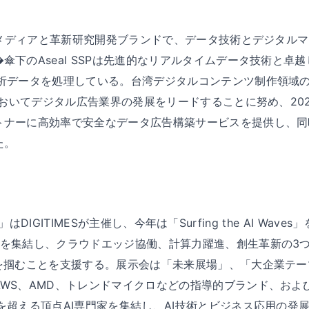
な自メディアと革新研究開発ブランドで、データ技術とデジタル
傘下のAseal SSPは先進的なリアルタイムデータ技術と卓
析データを処理している。台湾デジタルコンテンツ制作領域の一員
においてデジタル広告業界の発展をリードすることに努め、2023年に
トナーに高効率で安全なデータ広告構築サービスを提供し、同
た。
2025」はDIGITIMESが主催し、今年は「Surfing the AI W
術を集結し、クラウドエッジ協働、計算力躍進、創生革新の3
機を掴むことを支援する。展示会は「未来展場」、「大企業テ
AWS、AMD、トレンドマイクロなどの指導的ブランド、およ
を超える頂点AI専門家を集結し、AI技術とビジネス応用の発