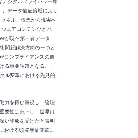
はデジタルプライバシー領
ーム）、データ価値倍増により
チャネル、仮想から現実へ
トウェアコンテンツとハー
erが現在第一者データ
技術問題解決方向の一つと
業がコンプライアンスの前
ける重要課題となる。」
ジタル変革における先見的
働力を再び重視し、論理
重要性は低下し、世界は
深い印象を受けたと表明
代における頭脳産業変革に