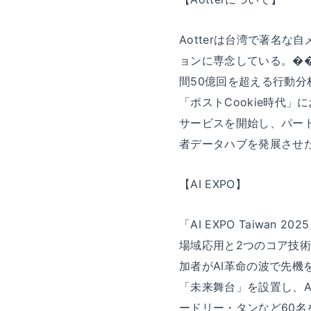
Aotterは台湾で著名
ョンに専念している。��
間50億回を超える行動分
「ポストCookie時代」
サービスを開始し、パー
者データハブを発展させ
【AI EXPO】
「AI EXPO Taiwan 
場域応用と2つのコア技
加者がAI革命の波で先
「未来舞台」を設置し、
ードリー・タンなど60名