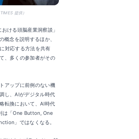
IMES 提供）
I時代における頭脳産業洞察談」
」の概念を説明するほか、
撃に対応する方法を共有
て、多くの参加者がその
トアップに前例のない機
調し、AIがデジタル時代
略転換において、AI時代
ne Button, One
unction」ではなくなる。