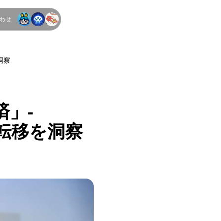
わせ
JA
洞察
」-
値転移を洞察