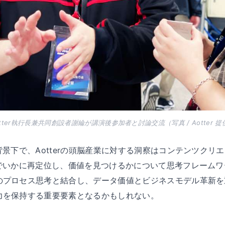
otter執行長兼共同創設者謝綸が講演後参加者と討論交流（写真 / Aotter 提
背景下で、Aotterの頭脳産業に対する洞察はコンテンツクリ
代でいかに再定位し、価値を見つけるかについて思考フレーム
のプロセス思考と結合し、データ価値とビジネスモデル革新を
力を保持する重要要素となるかもしれない。