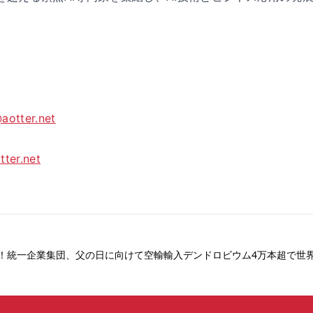
aotter.net
tter.net
Dad！統一企業集団、父の日に向けて空輸輸入デンドロビウム4万本超で